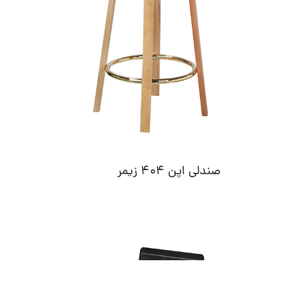
صندلی اپن 404 زیمر