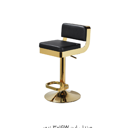
صندلی اپن 301GW زیمر