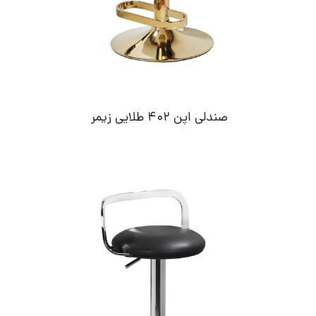
صندلی اپن 402 طلایی زیمر