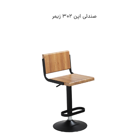
صندلی اپن 302 زیمر