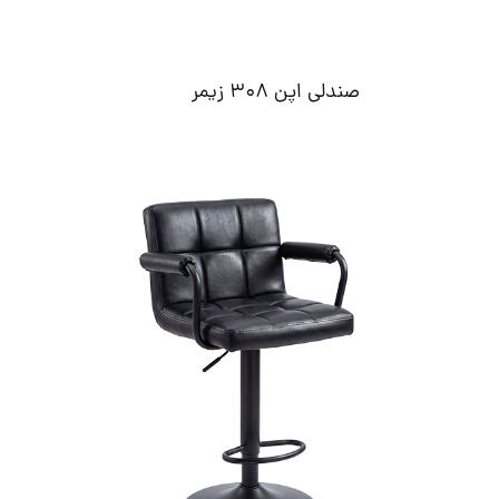
صندلی اپن 308 زیمر