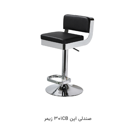
صندلی اپن 301CB زیمر