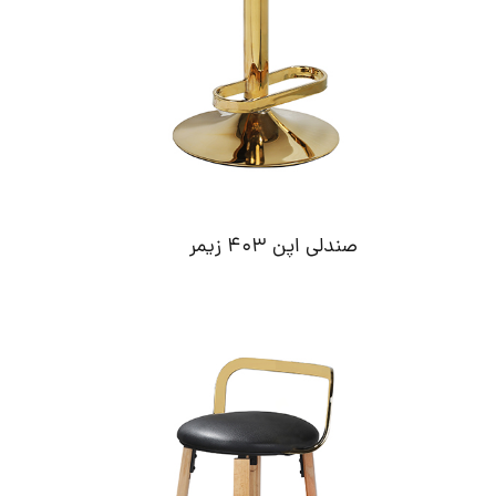
صندلی اپن 403 زیمر