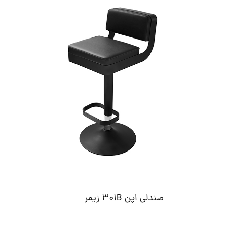
صندلی اپن 301B زیمر