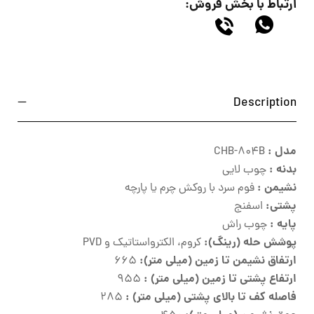
ارتباط با بخش فروش:
Description
مدل :
CHB-804B
بدنه :
چوب لایی
نشیمن :
فوم سرد با روکش چرم یا پارچه
پشتی:
اسفنج
پایه :
چوب راش
پوشش حله (رینگ):
کروم، الکترواستاتیک و PVD
ارتفاق نشیمن تا زمین (میلی متر):
665
ارتفاع پشتی تا زمین (میلی متر) :
955
فاصله کف تا بالای پشتی (میلی متر) :
285